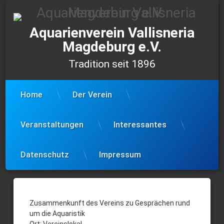
Skip
to
content
Aquarienverein Vallisneria
Magdeburg e.V.
Tradition seit 1896
Home
Der Verein
Veranstaltungen
Interessantes
Datenschutz
Impressum
25.02.22
–
Zusammenkunft des Vereins zu Gesprächen rund
um die Aquaristik
Aquaristische