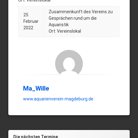
Ort: Vereinslokal
Plauderei
Zusammenkunft des Vereins zu
25.
Gesprächen rund um die
Posted on
Updated on
by
Ma_Wille
25. Februar 2022
25. Mai 2022
Februar
Aquaristik
2022
Ort: Vereinslokal
Ma_Wille
www.aquarienverein-magdeburg.de
Die nächsten Termine