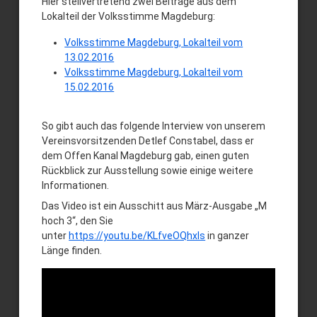
Hier stellvertretend zwei Beiträge aus dem
Lokalteil der Volksstimme Magdeburg:
Volksstimme Magdeburg, Lokalteil vom
13.02.2016
Volksstimme Magdeburg, Lokalteil vom
15.02.2016
So gibt auch das folgende Interview von unserem
Vereinsvorsitzenden Detlef Constabel, dass er
dem Offen Kanal Magdeburg gab, einen guten
Rückblick zur Ausstellung sowie einige weitere
Informationen.
Das Video ist ein Ausschitt aus März-Ausgabe „M
hoch 3“, den Sie
unter
https://youtu.be/KLfveOQhxIs
in ganzer
Länge finden.