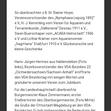
So überbrachten z.B. Dr. Rainer Hoyer,
Vereinsvorsitzender des „Nymphaea Leipzig 1892“
e.V., H.-J. Kemmling vom Verein für Aquarien und
Terrarienkunde „Vallisneria“ Dessau 1911 e.V. ,
Swen Buerschaper vom „ACARA Helmstadt“ 1906
e.V. und Lothar Krämer vom Aquarienverein
„Sagittaria“ Staßfurt 1910 e.V. Glückwünsche und
kleine Geschenke.
Hans-Jürgen Hermes aus Haldensleben (Foto
links), Bezirksvorsitzender des VDA-Bezirkes 22
„Ostniedersachsen/Sachsen-Anhalt“ eröffnete
den VDA-Bezirkstag mit einigen Worten und
gratulierte unserem Verein zum Jubiläum.
Für die Landeshauptstadt überbrachte
Bürgermeister Klaus Zimmermann, erster
Stellvertreter des Oberbürgermeister, (Foto Mitte)
die Grüße der Ottostadt Magdeburg an den VDA-
Bezirkstag. Er hob insbesondere die Bedeutung der