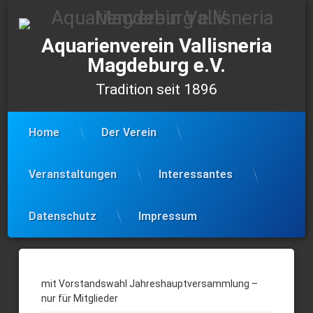
Skip
to
content
Aquarienverein Vallisneria
Magdeburg e.V.
Tradition seit 1896
Home
Der Verein
Veranstaltungen
Interessantes
Datenschutz
Impressum
27.03.26
–
mit Vorstandswahl Jahreshauptversammlung –
nur für Mitglieder
Jahreshauptversammlung