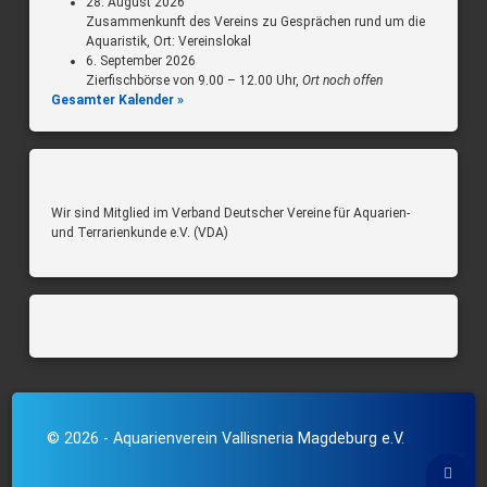
28. August 2026
Zusammenkunft des Vereins zu Gesprächen rund um die
Aquaristik, Ort: Vereinslokal
6. September 2026
Zierfischbörse von 9.00 – 12.00 Uhr,
Ort noch offen
Gesamter Kalender »
Wir sind Mitglied im Verband Deutscher Vereine für Aquarien-
und Terrarienkunde e.V. (VDA)
© 2026 - Aquarienverein Vallisneria Magdeburg e.V.
Back