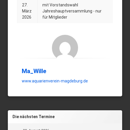
27.
mit Vorstandswahl
Posted on
Updated on
by
Ma_Wille
27. März 2026
18. September 2025
März
Jahreshauptversammlung - nur
2026
für Mitglieder
Ma_Wille
www.aquarienverein-magdeburg.de
Die nächsten Termine