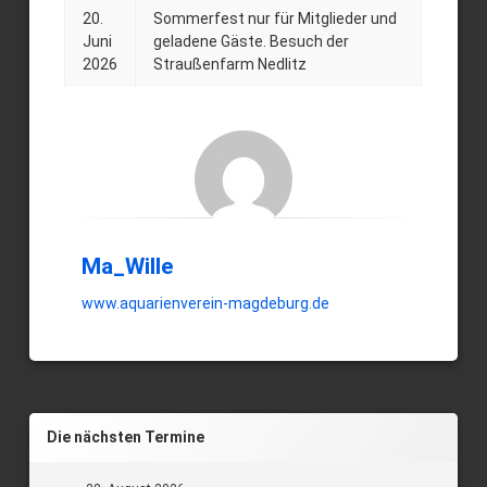
20.
Sommerfest nur für Mitglieder und
Posted on
Updated on
by
Ma_Wille
20. Juni 2026
18. September 2025
Juni
geladene Gäste. Besuch der
2026
Straußenfarm Nedlitz
Ma_Wille
www.aquarienverein-magdeburg.de
Die nächsten Termine