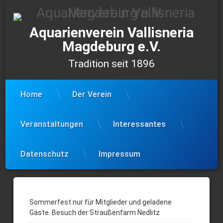
Skip
to
content
Aquarienverein Vallisneria
Magdeburg e.V.
Tradition seit 1896
Home
Der Verein
Veranstaltungen
Interessantes
Datenschutz
Impressum
20.06.26
–
Sommerfest nur für Mitglieder und geladene
Gäste. Besuch der Straußenfarm Nedlitz
Sommerfest