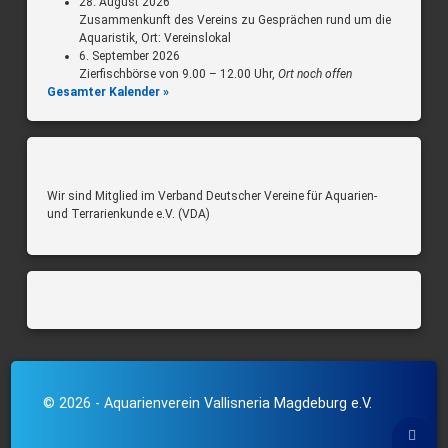
28. August 2026
Zusammenkunft des Vereins zu Gesprächen rund um die
Aquaristik, Ort: Vereinslokal
6. September 2026
Zierfischbörse von 9.00 – 12.00 Uhr,
Ort noch offen
Gesamter Kalender »
Wir sind Mitglied im Verband Deutscher Vereine für Aquarien-
und Terrarienkunde e.V. (VDA)
© 2026 - Aquarienverein Vallisneria Magdeburg e.V.
Back