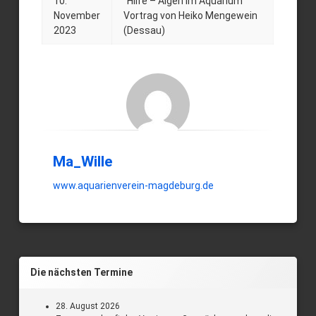
10.
"Hilfe – Algen im Aquarium"
mit
November
Vortrag von Heiko Mengewein
2023
(Dessau)
Vortrag
Posted on
by
Ma_Wille
10. November 2023
Ma_Wille
www.aquarienverein-magdeburg.de
Die nächsten Termine
28. August 2026