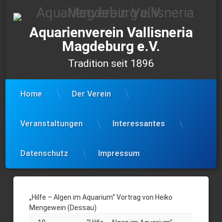
Skip
to
content
Aquarienverein Vallisneria
Magdeburg e.V.
Tradition seit 1896
Home
Der Verein
Veranstaltungen
Interessantes
Datenschutz
Impressum
10.11.23
–
„Hilfe – Algen im Aquarium“ Vortrag von Heiko
Mengewein (Dessau)
Themenabend