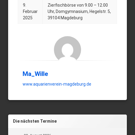
9.
Zierfischbörse von 9.00 – 12.00
Posted on
Updated on
by
Ma_Wille
9. Februar 2025
8. November 2024
Februar
Uhr, Domgymnasium, Hegelstr. 5,
2025
39104 Magdeburg
Ma_Wille
www.aquarienverein-magdeburg.de
Die nächsten Termine