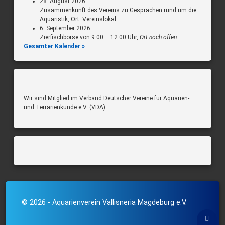
28. August 2026
Zusammenkunft des Vereins zu Gesprächen rund um die
Aquaristik, Ort: Vereinslokal
6. September 2026
Zierfischbörse von 9.00 – 12.00 Uhr,
Ort noch offen
Gesamter Kalender »
Wir sind Mitglied im Verband Deutscher Vereine für Aquarien-
und Terrarienkunde e.V. (VDA)
© 2026 - Aquarienverein Vallisneria Magdeburg e.V.
Back