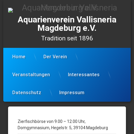
Skip
to
content
Aquarienverein Vallisneria
Magdeburg e.V.
Tradition seit 1896
Home
Der Verein
Veranstaltungen
Interessantes
Datenschutz
Impressum
09.02.25
–
Zierfischbörse von 9.00 – 12.00 Uhr,
Domgymnasium, Hegelstr. 5, 39104 Magdeburg
Zierfischbörse